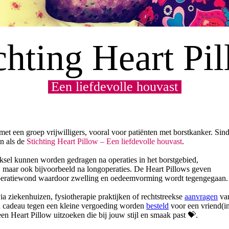
chting Heart Pi
Een liefdevolle houvast
t een groep vrijwilligers, vooral voor patiënten met borstkanker. Sin
en als de
Stichting Heart Pillow – Een liefdevolle houvast
.
oksel kunnen worden gedragen na operaties in het borstgebied,
e, maar ook bijvoorbeeld na longoperaties. De Heart Pillows geven
operatiewond waardoor zwelling en oedeemvorming wordt tegengegaan
ia ziekenhuizen, fysiotherapie praktijken of rechtstreekse
aanvragen
va
en cadeau tegen een kleine vergoeding worden
besteld
voor een vriend(in
een Heart Pillow uitzoeken die bij jouw stijl en smaak past
💝
.