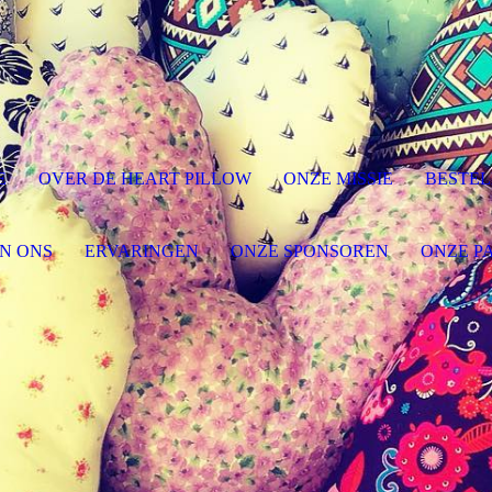
E
OVER DE HEART PILLOW
ONZE MISSIE
BESTE
N ONS
ERVARINGEN
ONZE SPONSOREN
ONZE P