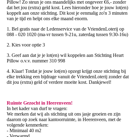
Pillow! Zo steun je ons maandelijks met ongeveer €6,- zonder
dat het jou (extra) geld kost. Lees hieronder hoe je jouw lot(en)
koppelt aan onze stichting. Dit kost je eenmalig zo'n 3 minuten
van je tijd en helpt ons elke maand enorm.
1. Bel gratis naar de Ledenservice van de VriendenLoterij op
088 - 020 1020 (ma-vr tussen 9-21u, zaterdag tussen 9:30-16u)
2. Kies voor optie 3
3. Geef aan dat je je lot(en) wil koppelen aan Stichting Heart
Pillow o.v.v. nummer 310 998
4. Klaar! Totdat je jouw lot(en) opzegt krijgt onze stichting bij
elke trekking een bijdrage vanuit de VriendenLoterij zonder dat
dit jou (extra) geld of verdere moeite kost. Dankjewel!
Ruimte Gezocht in Heerenveen!
In het kader van durf te vragen:
We merken dat wij als stichting uit ons jasje groeien en zijn
daarom op zoek naar kantoorruimte, in Heerenveen, met de
volgende kenmerken:
- Minimaal 40 m2
- Verwarmd