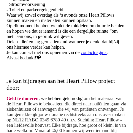
- Stroomvoorziening
- Toilet en parkeergelegenheid
Waar wij zowel overdag als ‘s avonds onze Heart Pillows
kunnen maken en materialen kunnen opslaan.
Op dit moment hebben we niet de middelen om huur te betalen
en hopen we dat er iemand is die een dergelijke ruimte “om
niet” aan ons, in gebruik wil geven.
Delen= lief en tag gerust iemand wanneer je denkt dat hij/zij
ons hiermee verder kan helpen.
Je kan contact met ons opnemen via de
contactpagina
.
Alvast bedankt!💝
Je kan bijdragen aan het Heart Pillow project
door;
Geld te doneren
; we hebben geld nodig
om het materiaal van
de Heart Pillows te bekostigen die direct naar patiënten gaan via
ziekenhuizen of aanvragen die wij van patiënten ontvangen. Je
kan gemakkelijk jouw donatie rechtstreeks aan ons over maken
op NL12 RABO 0349 6780 49 t.n.v. Stichting Heart Pillow -
een liefdevolle houvast. Elke bijdrage, hoe groot of klein, is van
harte welkom! Vanaf al €6,00 kunnen wij weer iemand blij