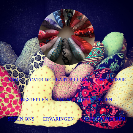
HOME
OVER DE HEART PILLOW
ONZE MISSIE
BESTELLEN
VRIJWILLIGER WORDEN
STEUN ONS
ERVARINGEN
ONZE SPONSOREN