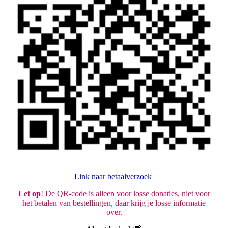
Link naar betaalverzoek
Let op
! De QR-code is alleen voor losse donaties, niet voor
het betalen van bestellingen, daar krijg je losse informatie
over.