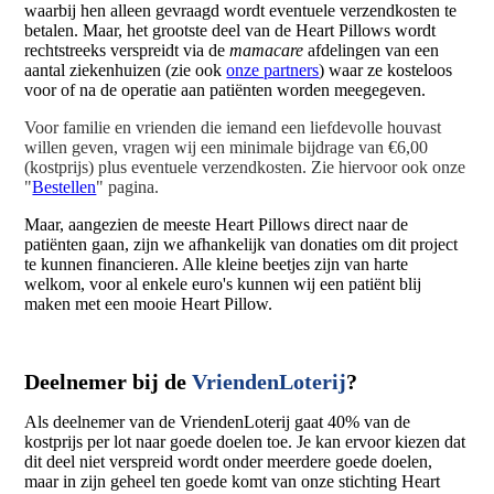
waarbij hen alleen gevraagd wordt eventuele verzendkosten te
betalen. Maar, het grootste deel van de Heart Pillows wordt
rechtstreeks verspreidt via de
mamacare
afdelingen van een
aantal ziekenhuizen (zie ook
onze partners
) waar ze kosteloos
voor of na de operatie aan patiënten worden meegegeven.
Voor familie en vrienden die iemand een liefdevolle houvast
willen geven, vragen wij een minimale bijdrage van €6,00
(kostprijs) plus eventuele verzendkosten. Zie hiervoor ook onze
"
Bestellen
" pagina.
Maar, aangezien de meeste Heart Pillows direct naar de
patiënten gaan, zijn we afhankelijk van donaties om dit project
te kunnen financieren. Alle kleine beetjes zijn van harte
welkom, voor al enkele euro's kunnen wij een patiënt blij
maken met een mooie Heart Pillow.
Deelnemer bij de
VriendenLoterij
?
Als deelnemer van de VriendenLoterij gaat 40% van de
kostprijs per lot naar goede doelen toe. Je kan ervoor kiezen dat
dit deel niet verspreid wordt onder meerdere goede doelen,
maar in zijn geheel ten goede komt van onze stichting Heart